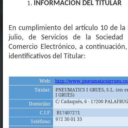
INFORMACIÓN DEL TITULAR
En
cumplimiento
del
artículo
10 de la 
julio, de Servicios de la Sociedad
Comercio Electrónico, a continuación
identificativos del Titular:
Web:
http://www.pneumaticsigrues.c
Titular:
PNEUMATICS I GRUES, S.L.
(en e
I GRUES
)
C/ Cadaqués, 6 - 17200 PALAFRU
Domicilio:
C.I.F:
B17407271
972 30 01 33
Teléfono
: