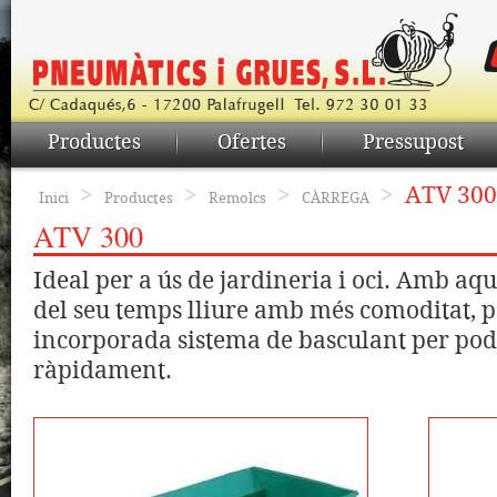
Productes
Ofertes
Pressupost
>
>
>
>
ATV 300
Inici
Productes
Remolcs
CÀRREGA
ATV 300
Ideal per a ús de jardineria i oci. Amb aq
del seu temps lliure amb més comoditat, 
incorporada sistema de basculant per pode
ràpidament.