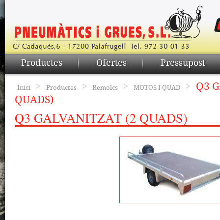
Productes
Ofertes
Pressupost
>
>
>
>
Q3 G
Inici
Productes
Remolcs
MOTOS I QUAD
QUADS)
Q3 GALVANITZAT (2 QUADS)