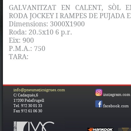
GALVANITZAT EN CALENT, SÒL E
RODA JOCKEY I RAMPES DE PUJADA 
Dimensions: 3000X1900
Roda: 20.5x10 6 p.r.
Eix: 900
P.M.A.: 750
TARA:
info@pneumaticsigrues.com
instagram.com
C/ Cadaqués,6
17200 Palafrugell
Tel. 972 30 01 33
facebook.com
Fax 972 61 06 30