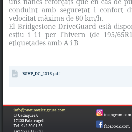
uns flancs reforçats que en cas de p
conduint amb seguretat i confort 
velocitat màxima de 80 km/h.
El Bridgestone DriveGuard està dispo
estiu i 11 per l’hivern (de 195/65R
etiquetades amb A i B
BSHP_DG_2016.pdf
info@pneumaticsigrues.com
instagram.com
C/ Cadaqués,6
17200 Palafrugell
Tel. 972 30 01 33
facebook.com
Fax 972 61 06 30