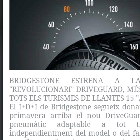
BRIDGESTONE ESTRENA A L
"REVOLUCIONARI" DRIVEGUARD, MÉS
TOTS ELS TURISMES DE LLANTES 15 "
El I+D+I de Bridgestone segueix donant
primavera arriba el nou DriveGuar
pneumàtic adaptable a tot t
independientment del model o del f