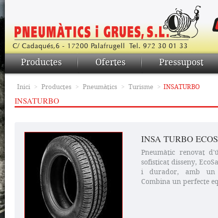
Productes
Ofertes
Pressupost
Inici
>
Productes
>
Pneumàtics
>
Turisme
>
INSATURBO
INSATURBO
INSA TURBO ECO
Pneumàtic renovat d'ú
sofisticat disseny, Eco
i durador, amb un a
Combina un perfecte equ