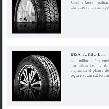
Bona relació qualita
cilindrada mitjana, apo
INSA TURBO E3T
La millor adherènci
durabilitat i estalvi d
augmenta el plaure d
seguretat durant tot l'an