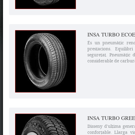
INSA TURBO ECO
És un pneumàtic renov
prestacions. Equilibri
seguretat. Pneumàtic d
considerable de carbura
INSA TURBO GREE
Disseny d'ultima gener
confortable. Llarga 