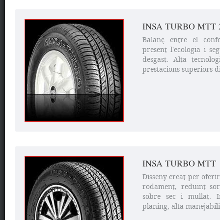
INSA TURBO MTT 
Balanç entre el confo
present l'ecologia i s
desgast. Alta tecnol
prestacions superiors di
INSA TURBO MTT
Disseny creat per oferi
rodament, reduint sor
sobre sec i mullat. I
planing, alta manejabilit