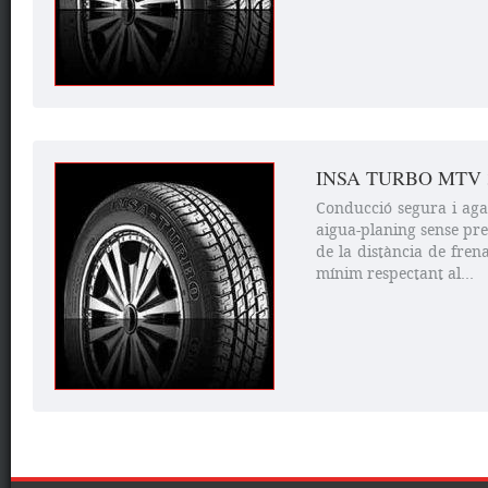
INSA TURBO MTV 
Conducció segura i agar
aigua-planing sense pre
de la distància de fren
mínim respectant al...